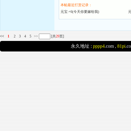
本帖最近打赏记录：
元宝:+6(今天你要嫁给我)
<<
1
2
3
4
5
>>
[共
29
页]
永久地址 :
pppp4
.com ,
81pi
.c