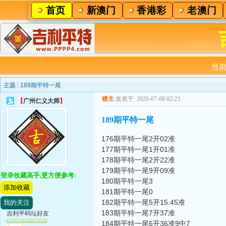
首页
新澳门
香港彩
老澳门
当前
主题 :
189期平特一尾
楼主
发表于: 2026-07-08 02:23
【
广州仁义大师
】
189期平特一尾
176期平特一尾2开02准
177期平特一尾1
开01准
178期平特一尾2
开22准
179期平特一尾9
开09准
登录收藏高手,更方便参考:
180期平特一尾3
添加收藏
181期平特一尾0
182期平特一尾5
开15.45准
我的关注
183
期平特一尾7
开37准
吉利平码坛好友
184期平特一尾6
开36准
9中7