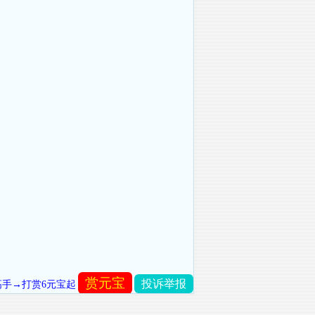
赏元宝
投诉举报
高手→打赏6元宝起