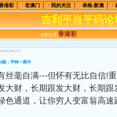
香港彩
老澳门
我的关注
表格:新澳
吉利平肖平码论
香港彩
当前位置:
26-07-08 02:31
]074期：平特一尾中
有丝毫自满---但怀有无比自信!
发大财，长期跟发大财，长期跟
绿色通道，让你穷人变富翁高速