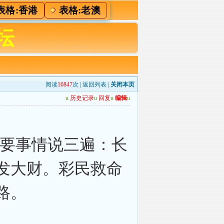
表格:香港
表格:老澳
坛
阅读
16847
次 |
返回列表
|
关闭本页
u
历史记录
u
回复
u
编辑
u
重要事情说三遍：长
发大财。彩民救命
路。