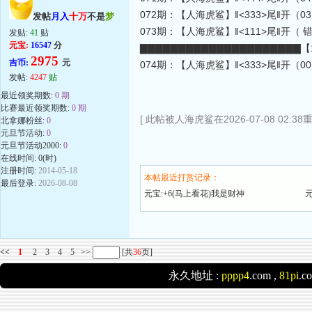
072期：【人海虎鲨】‖<333>尾‖开（03
发帖
月入
十万
不是
梦
073期：【人海虎鲨】‖<111>尾‖开（ 
发贴:
41
贴
元宝:
16547
分
▇▇▇▇▇▇▇▇▇▇▇▇▇▇▇▇▇▇▇▇▇【1
2975
吉币:
元
074期：【人海虎鲨】‖<333>尾‖开（0
发帖:
4247
贴
最近领奖期数:
0 期
比赛最近领奖期数:
0 期
[ 此帖被人海虎鲨在2026-07-08 02:38
北拿娜粉丝:
0
元旦节活动:
0
元旦节活动2000:
0
在线时间: 0(时)
注册时间:
2014-05-18
本帖最近打赏记录：
最后登录:
2026-08-08
元宝:+6(马上看花)我是财神
元
<<
1
2
3
4
5
>>
[共
36
页]
永久地址 :
pppp4
.com ,
81pi
.c