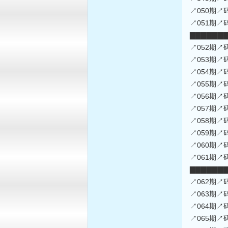
↗050期↗码
↗051期↗码
▇▇▇▇▇▇▇
↗052期↗码
↗053期↗码王
↗054期↗码
↗055期↗码
↗056期↗码王
↗057期↗码
↗058期↗码
↗059期↗码
↗060期↗码
↗061期↗码
▇▇▇▇▇▇▇
↗062期↗码王
↗063期↗码
↗064期↗码
↗065期↗码