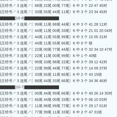
王经书↗ 3 连尾↗〖88尾 22尾 00尾 77尾〗K 中 3 个 22 47 40对
王经书↗ 3 连尾↗〖33尾 55尾 44尾 11尾〗K 中 3 个 23 34 45对
▇▇▇▇▇[10-8]▇▇▇▇▇▇▇▇▇▇▇▇
王经书↗ 3 连尾↗〖99尾 11尾 88尾 44尾〗K 中 3 个 41 28 11对
经书↗ 3 连尾↗〖44尾 11尾 00尾 33尾〗K 中 4 个 21 01 20 04对
王经书↗ 3 连尾↗〖44尾 11尾 55尾 99尾〗K 中 3 个 15 05 31对
王经书↗ 3 连尾↗〖44尾 11尾 55尾 66尾〗K 中 0 个 错
经书↗ 3 连尾↗〖22尾 00尾 77尾 44尾〗K 中 4 个 32 34 10 47对
王经书↗ 3 连尾↗〖22尾 11尾 00尾 99尾〗K 中 1 个 40错
王经书↗ 3 连尾↗〖99尾 33尾 88尾 22尾〗K 中 3 个 39 12 42对
王经书↗ 3 连尾↗〖22尾 99尾 44尾 77尾〗K 中 3 个 14 09 37对
王经书↗ 3 连尾↗〖33尾 55尾 11尾 66尾〗K 中 2 个 43 15错
王经书↗ 3 连尾↗〖88尾 44尾 33尾 66尾〗K 中 3 个 34 36 46对
▇▇▇▇▇[10-7]▇▇▇▇▇▇▇▇▇▇▇▇
经书↗ 3 连尾↗〖00尾 44尾 99尾 66尾〗K 中 4 个 40 26 14 30对
王经书↗ 3 连尾↗〖66尾 44尾 00尾 33尾〗K 中 3 个 06 10 03对
王经书↗ 3 连尾↗〖11尾 88尾 99尾 77尾〗K 中 3 个 29 17 01对
王经书↗ 3 连尾↗〖77尾 99尾 11尾 33尾〗K 中 2 个 47 31错