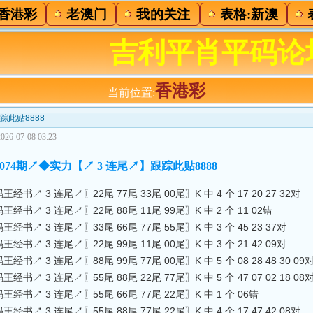
香港彩
老澳门
我的关注
表格:新澳
吉利平肖平码论
香港彩
当前位置:
跟踪此贴8888
26-07-08 03:23
]↗074期↗◆实力【↗ 3 连尾↗】跟踪此贴8888
经书↗ 3 连尾↗〖22尾 77尾 33尾 00尾〗K 中 4 个 17 20 27 32对
王经书↗ 3 连尾↗〖22尾 88尾 11尾 99尾〗K 中 2 个 11 02错
王经书↗ 3 连尾↗〖33尾 66尾 77尾 55尾〗K 中 3 个 45 23 37对
王经书↗ 3 连尾↗〖22尾 99尾 11尾 00尾〗K 中 3 个 21 42 09对
经书↗ 3 连尾↗〖88尾 99尾 77尾 00尾〗K 中 5 个 08 28 48 30 09
经书↗ 3 连尾↗〖55尾 88尾 22尾 77尾〗K 中 5 个 47 07 02 18 08
王经书↗ 3 连尾↗〖55尾 66尾 77尾 22尾〗K 中 1 个 06错
经书↗ 3 连尾↗〖55尾 88尾 77尾 22尾〗K 中 4 个 17 47 42 08对