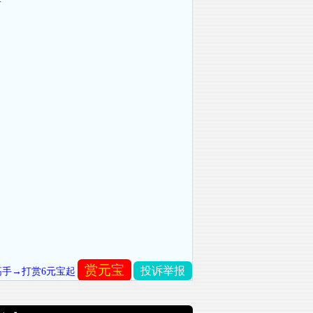
对
赏元宝
投诉举报
高手→打赏6元宝起