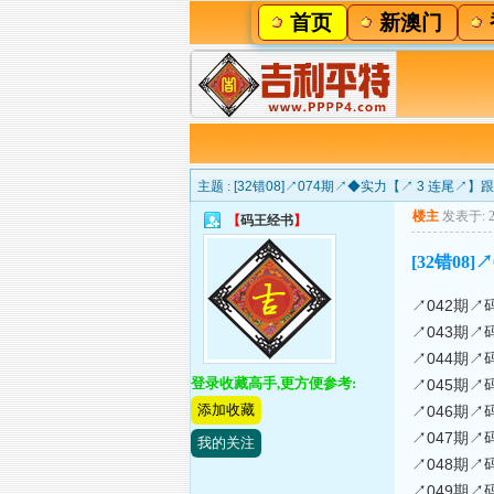
首页
新澳门
主题 :
[32错08]↗074期↗◆实力【↗ 3 连尾↗】
楼主
发表于: 20
【
码王经书
】
[32错08
↗042期↗码王
↗043期↗码
↗044期↗码
登录收藏高手,更方便参考:
↗045期↗码
添加收藏
↗046期↗码王
↗047期↗码王
我的关注
↗048期↗码
↗049期↗码王