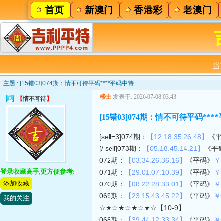
首页
新澳门
香港彩
老澳门
当
主题 :
[15错03]074期：情不可待平码****平码中特
楼主
发表于: 2026-07-08 03:43
【
情不可待
】
[15错03]074期：情不可待平码**
[sell=3]074期：
【12.18.35.26.48】
《
[/ sell]073期：
【05.18.45.14.21】
《平
072期：
【03.34.26.36.16】
《平码》
￥
登录收藏高手,更方便参考:
071期：
【29.01.07.10.39】
《平码》
￥
添加收藏
070期：
【08.22.28.33.01】
《平码》
￥
069期：
【23.15.43.45.22】
《平码》
￥
我的关注
☆★☆★☆★☆★☆【10-9】
068期：
【39.44.12.33.34】
《平码》
￥