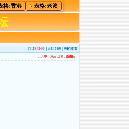
表格:香港
表格:老澳
坛
阅读
8434
次 |
返回列表
|
关闭本页
u
历史记录
u
回复
u
编辑
u