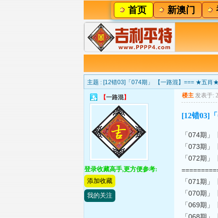
首页
新澳门
主题 :
[12错03]「074期」 【一路混】=== ★五肖★
楼主
发表于: 20
【
一路混
】
[12错03
「074期
「073期
「072期
登录收藏高手,更方便参考:
=========
添加收藏
「071期
「070期
我的关注
「069期
「068期