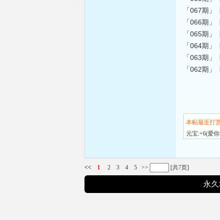
「067期
「066期
「065期
「064期
「063期
「062期
本帖最近打
元宝:+6(
<<
1
2
3
4
5
>>
[共
7
页]
永久