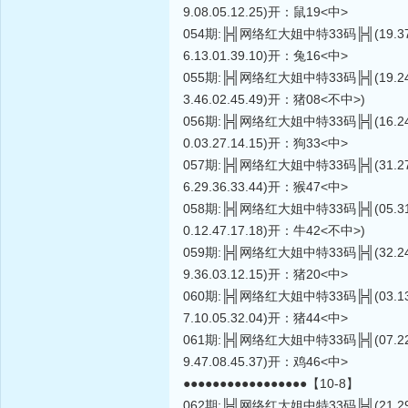
9.08.05.12.25)开：鼠19<中>
054期:╠╣网络红大姐中特33码╠╣(19.37.42.06.4
6.13.01.39.10)开：兔16<中>
055期:╠╣网络红大姐中特33码╠╣(19.24.27.30.0
3.46.02.45.49)开：猪08<不中>)
056期:╠╣网络红大姐中特33码╠╣(16.24.33.44.2
0.03.27.14.15)开：狗33<中>
057期:╠╣网络红大姐中特33码╠╣(31.27.49.40.2
6.29.36.33.44)开：猴47<中>
058期:╠╣网络红大姐中特33码╠╣(05.31.48.27.2
0.12.47.17.18)开：牛42<不中>)
059期:╠╣网络红大姐中特33码╠╣(32.24.18.47.3
9.36.03.12.15)开：猪20<中>
060期:╠╣网络红大姐中特33码╠╣(03.13.15.14.0
7.10.05.32.04)开：猪44<中>
061期:╠╣网络红大姐中特33码╠╣(07.22.34.10.4
9.47.08.45.37)开：鸡46<中>
●●●●●●●●●●●●●●●●●【10-8】
062期:╠╣网络红大姐中特33码╠╣(21.29.10.36.4