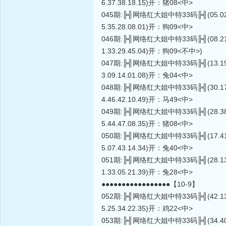
6.37.38.18.15)开：猪08<中>
045期:╠╣网络红大姐中特33码╠╣(05.02.48.17.0
5.35.28.08.01)开：狗09<中>
046期:╠╣网络红大姐中特33码╠╣(08.21.12.03.4
1.33.29.45.04)开：狗09<不中>)
047期:╠╣网络红大姐中特33码╠╣(13.19.33.24.0
3.09.14.01.08)开：兔04<中>
048期:╠╣网络红大姐中特33码╠╣(30.17.11.25.1
4.46.42.10.49)开：马49<中>
049期:╠╣网络红大姐中特33码╠╣(28.38.19.02.2
5.44.47.08.35)开：猪08<中>
050期:╠╣网络红大姐中特33码╠╣(17.41.13.42.2
5.07.43.14.34)开：兔40<中>
051期:╠╣网络红大姐中特33码╠╣(28.13.03.44.0
1.33.05.21.39)开：兔28<中>
●●●●●●●●●●●●●●●●●【10-9】
052期:╠╣网络红大姐中特33码╠╣(42.13.23.11.1
5.25.34.22.35)开：鸡22<中>
053期:╠╣网络红大姐中特33码╠╣(34.40.19.06.1