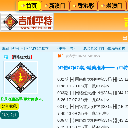
首页
新澳门
香港彩
老澳门
当
主题 :
[42错07]074期:精美推荐━━（中特33码）━━从此改变你的一生,造福彩民
楼主
发表于: 2026-07-08 05:41
【
网络红大姐
】
[42错07]074期:精美推荐━━
032期:╠╣网络红大姐中特33码╠╣(15.12.29.16.2
0.48.19.20.03)开：鼠07<中>
033期:╠╣网络红大姐中特33码╠╣(44.10.28.03.3
登录收藏高手,更方便参考:
5.26.17.07.32)开：龙03<中>
添加收藏
034期:╠╣网络红大姐中特33码╠╣(15.21.30.48.0
7.40.43.09.25)开：鼠19<中>
我的关注
035期:╠╣网络红大姐中特33码╠╣(43.22.34.10.3
2.05.14.39.29)开：猪44<中>