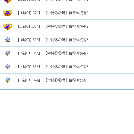
[18错04]187期：【中特③②码】值得你拥有?
[17错04]186期：【中特③②码】值得你拥有?
[16错03]185期：【中特③②码】值得你拥有?
[15错03]184期：【中特③②码】值得你拥有?
[14错03]183期：【中特③②码】值得你拥有?
[13错03]182期：【中特③②码】值得你拥有?