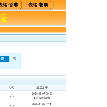
表格:香港
表格:老澳
坛
高
人气
最后发表
2026-08-07 09:36
1279
by: 嫁狗随狗
2026-08-07 02:34
1514