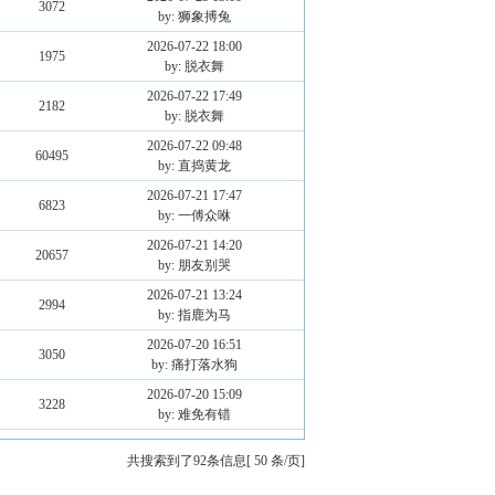
3072
by: 狮象搏兔
2026-07-22 18:00
1975
by: 脱衣舞
2026-07-22 17:49
2182
by: 脱衣舞
2026-07-22 09:48
60495
by: 直捣黄龙
2026-07-21 17:47
6823
by: 一傅众咻
2026-07-21 14:20
20657
by: 朋友别哭
2026-07-21 13:24
2994
by: 指鹿为马
2026-07-20 16:51
3050
by: 痛打落水狗
2026-07-20 15:09
3228
by: 难免有错
共搜索到了92条信息[ 50 条/页]