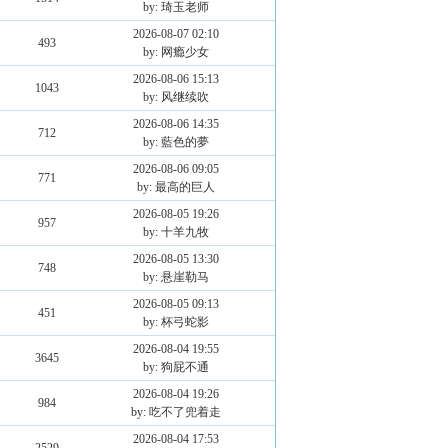
by: 琦玉老师
2026-08-07 02:10
493
by: 网瘾少女
2026-08-06 15:13
1043
by: 风继续吹
2026-08-06 14:35
712
by: 藍色的夢
2026-08-06 09:05
771
by: 最高的巨人
2026-08-05 19:26
957
by: 十羊九牧
2026-08-05 13:30
748
by: 悬崖勒马
2026-08-05 09:13
451
by: 杯弓蛇影
2026-08-04 19:55
3645
by: 狗屁不通
2026-08-04 19:26
984
by: 吃不了兜着走
2026-08-04 17:53