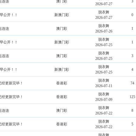
好运连连
澳门彩
3
2026-07-27
脱衣舞
中2早公开！！
新澳门彩
0
2026-07-27
脱衣舞
好运连连
澳门彩
1
2026-07-26
脱衣舞
中2早公开！！
新澳门彩
1
2026-07-25
脱衣舞
好运连连
澳门彩
3
2026-07-25
脱衣舞
中2早公开！！
新澳门彩
4
2026-07-25
脱衣舞
，已经更新完毕！
香港彩
74
2026-07-11
脱衣舞
，已经更新完毕！
香港彩
125
2026-07-09
脱衣舞
好运连连
澳门彩
8
2026-07-22
脱衣舞
，已经更新完毕！
香港彩
5
2026-07-22
脱衣舞