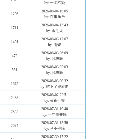
2529
by: 一尘不染
2026-08-04 16:05
1206
by: 百事乐乐
2026-08-04 15:43
1711
by: 金毛犬
2026-08-03 17:07
1401
by: 雨蝶
2026-08-03 06:09
472
by: 脱衣舞
2026-08-03 02:03
551
by: 脱衣舞
2026-08-03 00:32
1675
by: 吃不了兜着走
2026-08-02 22:51
2438
by: 长夜行箫
2026-07-31 19:40
2855
by: 十年怕井绳
2026-07-31 13:58
2674
by: 马不停蹄
2026-07-30 17:22