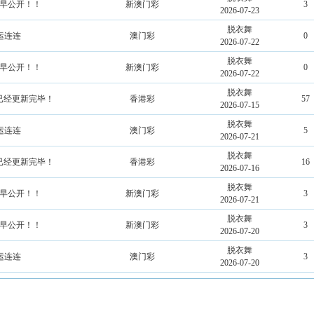
中2早公开！！
新澳门彩
3
2026-07-23
脱衣舞
好运连连
澳门彩
0
2026-07-22
脱衣舞
中2早公开！！
新澳门彩
0
2026-07-22
脱衣舞
，已经更新完毕！
香港彩
57
2026-07-15
脱衣舞
好运连连
澳门彩
5
2026-07-21
脱衣舞
，已经更新完毕！
香港彩
16
2026-07-16
脱衣舞
中2早公开！！
新澳门彩
3
2026-07-21
脱衣舞
中2早公开！！
新澳门彩
3
2026-07-20
脱衣舞
好运连连
澳门彩
3
2026-07-20