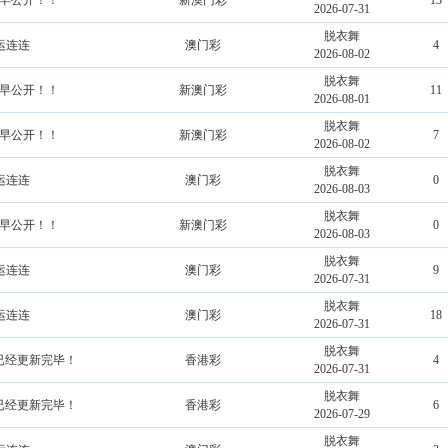
中2早公开！！
新澳门彩
13
2026-07-31
脱衣舞
好运连连
澳门彩
4
2026-08-02
脱衣舞
中2早公开！！
新澳门彩
11
2026-08-01
脱衣舞
中2早公开！！
新澳门彩
7
2026-08-02
脱衣舞
好运连连
澳门彩
0
2026-08-03
脱衣舞
中2早公开！！
新澳门彩
0
2026-08-03
脱衣舞
好运连连
澳门彩
9
2026-07-31
脱衣舞
好运连连
澳门彩
18
2026-07-31
脱衣舞
，已经更新完毕！
香港彩
4
2026-07-31
脱衣舞
，已经更新完毕！
香港彩
6
2026-07-29
脱衣舞