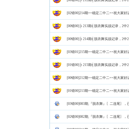
[00错00]╞ 212期╡脱衣舞实战记录，2
[02错00]214期==稳定二中二==祝大家
[00错00]╞ 213期╡脱衣舞实战记录，2
[00错00]╞ 214期╡脱衣舞实战记录，2
[03错01]215期==稳定二中二==祝大家
[01错00]╞ 215期╡脱衣舞实战记录，2
[00错00]212期==稳定二中二==祝大家
[01错00]213期==稳定二中二==祝大家
[03错00]083期;『脱衣舞』〖二连尾〗
[02错00]082期;『脱衣舞』〖二连尾〗