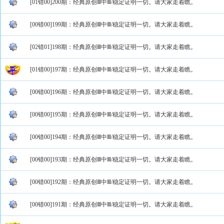
[01错00]200期：经典原创Ⅲ中Ⅲ/稳定证明一切。请大家走着瞧。
[00错00]199期：经典原创Ⅲ中Ⅲ/稳定证明一切。请大家走着瞧。
[02错01]198期：经典原创Ⅲ中Ⅲ/稳定证明一切。请大家走着瞧。
[01错00]197期：经典原创Ⅲ中Ⅲ/稳定证明一切。请大家走着瞧。
[00错00]196期：经典原创Ⅲ中Ⅲ/稳定证明一切。请大家走着瞧。
[00错00]195期：经典原创Ⅲ中Ⅲ/稳定证明一切。请大家走着瞧。
[00错00]194期：经典原创Ⅲ中Ⅲ/稳定证明一切。请大家走着瞧。
[00错00]193期：经典原创Ⅲ中Ⅲ/稳定证明一切。请大家走着瞧。
[00错00]192期：经典原创Ⅲ中Ⅲ/稳定证明一切。请大家走着瞧。
[00错00]191期：经典原创Ⅲ中Ⅲ/稳定证明一切。请大家走着瞧。