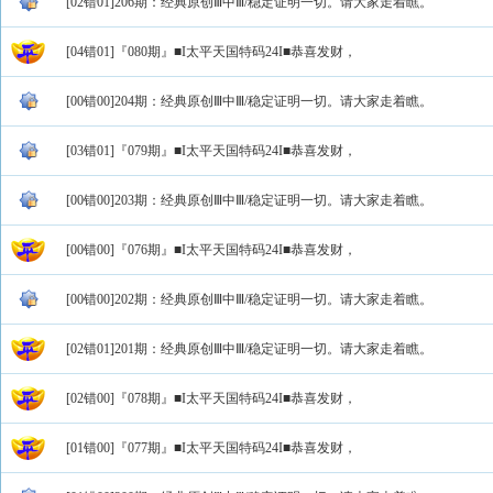
[02错01]206期：经典原创Ⅲ中Ⅲ/稳定证明一切。请大家走着瞧。
[04错01]『080期』■I太平天国特码24I■恭喜发财，
[00错00]204期：经典原创Ⅲ中Ⅲ/稳定证明一切。请大家走着瞧。
[03错01]『079期』■I太平天国特码24I■恭喜发财，
[00错00]203期：经典原创Ⅲ中Ⅲ/稳定证明一切。请大家走着瞧。
[00错00]『076期』■I太平天国特码24I■恭喜发财，
[00错00]202期：经典原创Ⅲ中Ⅲ/稳定证明一切。请大家走着瞧。
[02错01]201期：经典原创Ⅲ中Ⅲ/稳定证明一切。请大家走着瞧。
[02错00]『078期』■I太平天国特码24I■恭喜发财，
[01错00]『077期』■I太平天国特码24I■恭喜发财，