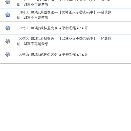
创，财富不再是梦想！
[01错00]183期:原创奉送==【武林圣火令②④码中】==经典原
创，财富不再是梦想！
[07错02]183期:武林圣火令 ▲平特①尾▲?▲开
[00错00]182期:原创奉送==【武林圣火令②④码中】==经典原
创，财富不再是梦想！
[06错02]182期:武林圣火令 ▲平特①尾▲?▲开