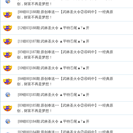
创，财富不再是梦想！
[06错01]188期:原创奉送==【武林圣火令②④码中】==经典原
创，财富不再是梦想！
[12错03]188期:武林圣火令 ▲平特①尾▲?▲开
[11错03]187期:武林圣火令 ▲平特①尾▲?▲开
[05错01]187期:原创奉送==【武林圣火令②④码中】==经典原
创，财富不再是梦想！
[10错03]186期:武林圣火令 ▲平特①尾▲?▲开
[04错00]186期:原创奉送==【武林圣火令②④码中】==经典原
创，财富不再是梦想！
[09错03]185期:武林圣火令 ▲平特①尾▲?▲开
[03错00]185期:原创奉送==【武林圣火令②④码中】==经典原
创，财富不再是梦想！
[08错03]184期:武林圣火令 ▲平特①尾▲?▲开
[02错00]184期:原创奉送==【武林圣火令②④码中】==经典原