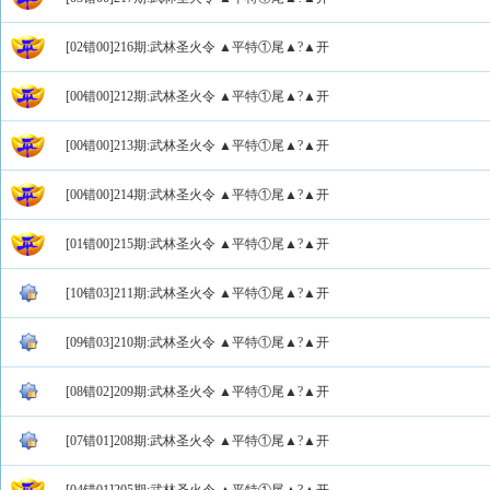
[02错00]216期:武林圣火令 ▲平特①尾▲?▲开
[00错00]212期:武林圣火令 ▲平特①尾▲?▲开
[00错00]213期:武林圣火令 ▲平特①尾▲?▲开
[00错00]214期:武林圣火令 ▲平特①尾▲?▲开
[01错00]215期:武林圣火令 ▲平特①尾▲?▲开
[10错03]211期:武林圣火令 ▲平特①尾▲?▲开
[09错03]210期:武林圣火令 ▲平特①尾▲?▲开
[08错02]209期:武林圣火令 ▲平特①尾▲?▲开
[07错01]208期:武林圣火令 ▲平特①尾▲?▲开