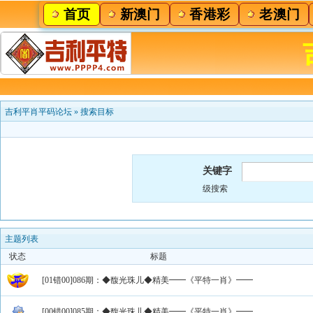
首页
新澳门
香港彩
老澳门
吉利平肖平码论坛
»
搜索目标
关键字
级搜索
主题列表
状态
标题
[01错00]086期：◆馥光珠儿◆精美━━《平特一肖》━━
[00错00]085期：◆馥光珠儿◆精美━━《平特一肖》━━