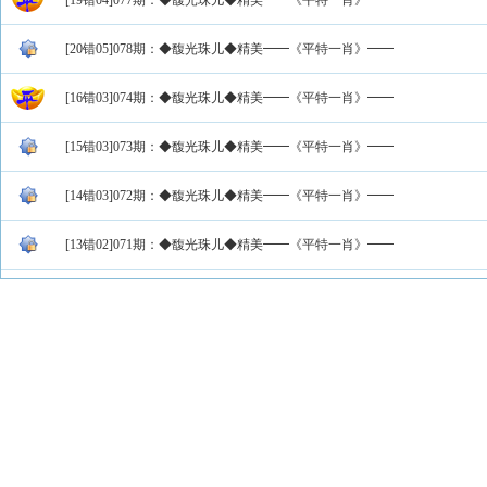
[19错04]077期：◆馥光珠儿◆精美━━《平特一肖》━━
[20错05]078期：◆馥光珠儿◆精美━━《平特一肖》━━
[16错03]074期：◆馥光珠儿◆精美━━《平特一肖》━━
[15错03]073期：◆馥光珠儿◆精美━━《平特一肖》━━
[14错03]072期：◆馥光珠儿◆精美━━《平特一肖》━━
[13错02]071期：◆馥光珠儿◆精美━━《平特一肖》━━