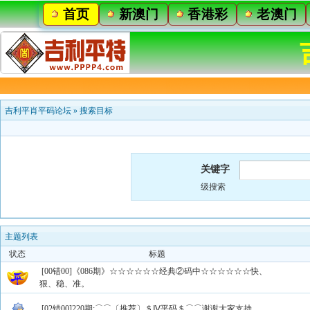
首页
新澳门
香港彩
老澳门
吉利平肖平码论坛
»
搜索目标
关键字
级搜索
主题列表
状态
标题
[00错00]《086期》☆☆☆☆☆☆经典②码中☆☆☆☆☆☆快、
狠、稳、准。
[02错00]220期:⌒⌒〔推荐〕＄Ⅳ平码＄⌒⌒谢谢大家支持