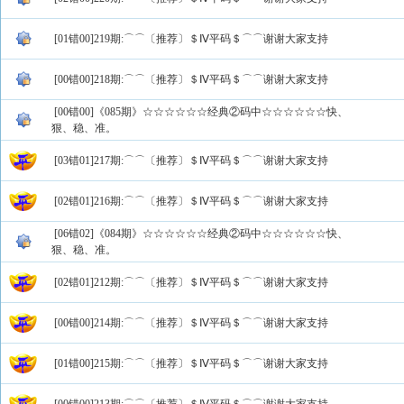
[01错00]219期:⌒⌒〔推荐〕＄Ⅳ平码＄⌒⌒谢谢大家支持
[00错00]218期:⌒⌒〔推荐〕＄Ⅳ平码＄⌒⌒谢谢大家支持
[00错00]《085期》☆☆☆☆☆☆经典②码中☆☆☆☆☆☆快、
狠、稳、准。
[03错01]217期:⌒⌒〔推荐〕＄Ⅳ平码＄⌒⌒谢谢大家支持
[02错01]216期:⌒⌒〔推荐〕＄Ⅳ平码＄⌒⌒谢谢大家支持
[06错02]《084期》☆☆☆☆☆☆经典②码中☆☆☆☆☆☆快、
狠、稳、准。
[02错01]212期:⌒⌒〔推荐〕＄Ⅳ平码＄⌒⌒谢谢大家支持
[00错00]214期:⌒⌒〔推荐〕＄Ⅳ平码＄⌒⌒谢谢大家支持
[01错00]215期:⌒⌒〔推荐〕＄Ⅳ平码＄⌒⌒谢谢大家支持