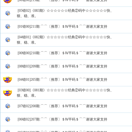
[00错00]213期:⌒⌒〔推荐〕＄Ⅳ平码＄⌒⌒谢谢大家支持
[05错02]《083期》☆☆☆☆☆☆经典②码中☆☆☆☆☆☆快、
狠、稳、准。
[01错00]211期:⌒⌒〔推荐〕＄Ⅳ平码＄⌒⌒谢谢大家支持
[04错01]《082期》☆☆☆☆☆☆经典②码中☆☆☆☆☆☆快、
狠、稳、准。
[00错00]210期:⌒⌒〔推荐〕＄Ⅳ平码＄⌒⌒谢谢大家支持
[08错03]209期:⌒⌒〔推荐〕＄Ⅳ平码＄⌒⌒谢谢大家支持
[04错01]205期:⌒⌒〔推荐〕＄Ⅳ平码＄⌒⌒谢谢大家支持
[03错00]《081期》☆☆☆☆☆☆经典②码中☆☆☆☆☆☆快、
狠、稳、准。
[07错02]208期:⌒⌒〔推荐〕＄Ⅳ平码＄⌒⌒谢谢大家支持
[06错02]207期:⌒⌒〔推荐〕＄Ⅳ平码＄⌒⌒谢谢大家支持