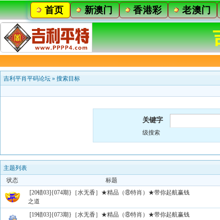
首页
新澳门
香港彩
老澳门
吉利平肖平码论坛
»
搜索目标
关键字
级搜索
主题列表
状态
标题
[20错03]{074期}［水无香］★精品（⑧特肖）★带你起航赢钱
之道
[19错03]{073期}［水无香］★精品（⑧特肖）★带你起航赢钱