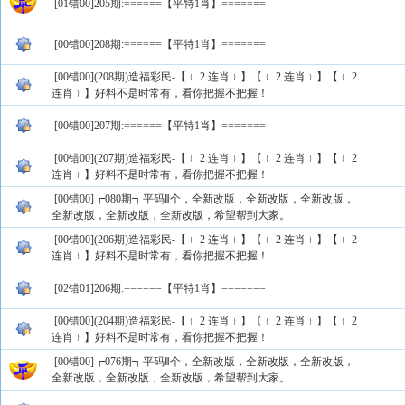
[01错00]205期:======【平特1肖】=======
[00错00]208期:======【平特1肖】=======
[00错00](208期)造福彩民-【﹛ 2 连肖﹜】【﹛ 2 连肖﹜】【﹛ 2
连肖﹜】好料不是时常有，看你把握不把握！
[00错00]207期:======【平特1肖】=======
[00错00](207期)造福彩民-【﹛ 2 连肖﹜】【﹛ 2 连肖﹜】【﹛ 2
连肖﹜】好料不是时常有，看你把握不把握！
[00错00]┏080期┓平码Ⅱ个，全新改版，全新改版，全新改版，
全新改版，全新改版，全新改版，希望帮到大家。
[00错00](206期)造福彩民-【﹛ 2 连肖﹜】【﹛ 2 连肖﹜】【﹛ 2
连肖﹜】好料不是时常有，看你把握不把握！
[02错01]206期:======【平特1肖】=======
[00错00](204期)造福彩民-【﹛ 2 连肖﹜】【﹛ 2 连肖﹜】【﹛ 2
连肖﹜】好料不是时常有，看你把握不把握！
[00错00]┏076期┓平码Ⅱ个，全新改版，全新改版，全新改版，
全新改版，全新改版，全新改版，希望帮到大家。