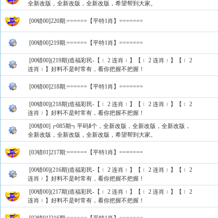
全新改版，全新改版，全新改版，希望帮到大家。
[00错00]220期:======【平特1肖】=======
[00错00]219期:======【平特1肖】=======
[00错00](219期)造福彩民-【﹛ 2 连肖﹜】【﹛ 2 连肖﹜】【﹛ 2
连肖﹜】好料不是时常有，看你把握不把握！
[00错00]218期:======【平特1肖】=======
[00错00](218期)造福彩民-【﹛ 2 连肖﹜】【﹛ 2 连肖﹜】【﹛ 2
连肖﹜】好料不是时常有，看你把握不把握！
[00错00]┏085期┓平码Ⅱ个，全新改版，全新改版，全新改版，
全新改版，全新改版，全新改版，希望帮到大家。
[03错01]217期:======【平特1肖】=======
[00错00](216期)造福彩民-【﹛ 2 连肖﹜】【﹛ 2 连肖﹜】【﹛ 2
连肖﹜】好料不是时常有，看你把握不把握！
[00错00](217期)造福彩民-【﹛ 2 连肖﹜】【﹛ 2 连肖﹜】【﹛ 2
连肖﹜】好料不是时常有，看你把握不把握！