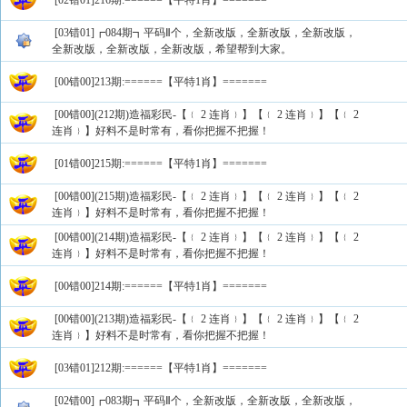
[02错01]216期:======【平特1肖】=======
[03错01]┏084期┓平码Ⅱ个，全新改版，全新改版，全新改版，
全新改版，全新改版，全新改版，希望帮到大家。
[00错00]213期:======【平特1肖】=======
[00错00](212期)造福彩民-【﹛ 2 连肖﹜】【﹛ 2 连肖﹜】【﹛ 2
连肖﹜】好料不是时常有，看你把握不把握！
[01错00]215期:======【平特1肖】=======
[00错00](215期)造福彩民-【﹛ 2 连肖﹜】【﹛ 2 连肖﹜】【﹛ 2
连肖﹜】好料不是时常有，看你把握不把握！
[00错00](214期)造福彩民-【﹛ 2 连肖﹜】【﹛ 2 连肖﹜】【﹛ 2
连肖﹜】好料不是时常有，看你把握不把握！
[00错00]214期:======【平特1肖】=======
[00错00](213期)造福彩民-【﹛ 2 连肖﹜】【﹛ 2 连肖﹜】【﹛ 2
连肖﹜】好料不是时常有，看你把握不把握！
[03错01]212期:======【平特1肖】=======
[02错00]┏083期┓平码Ⅱ个，全新改版，全新改版，全新改版，