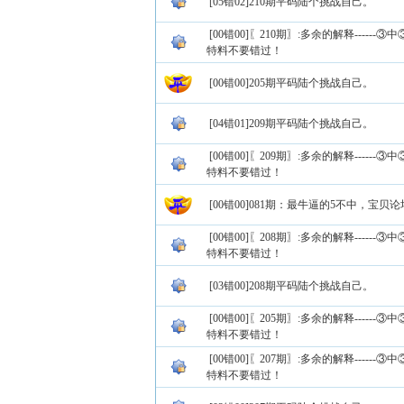
[05错02]210期平码陆个挑战自己。
[00错00]〖210期〗:多余的解释------③中③-
特料不要错过！
[00错00]205期平码陆个挑战自己。
[04错01]209期平码陆个挑战自己。
[00错00]〖209期〗:多余的解释------③中③-
特料不要错过！
[00错00]081期：最牛逼的5不中，宝贝论
[00错00]〖208期〗:多余的解释------③中③-
特料不要错过！
[03错00]208期平码陆个挑战自己。
[00错00]〖205期〗:多余的解释------③中③-
特料不要错过！
[00错00]〖207期〗:多余的解释------③中③-
特料不要错过！