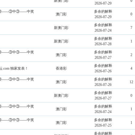
新澳门彩
0
2026-07-29
-----③中③------中奖
多余的解释
澳门彩
0
2026-07-29
多余的解释
新澳门彩
7
2026-07-24
多余的解释
新澳门彩
1
2026-07-28
-----③中③------中奖
多余的解释
澳门彩
2
2026-07-27
多余的解释
坛.com 独家发表！
香港彩
4
2026-07-26
-----③中③------中奖
多余的解释
澳门彩
12
2026-07-26
多余的解释
新澳门彩
0
2026-07-27
-----③中③------中奖
多余的解释
澳门彩
1
2026-07-24
-----③中③------中奖
多余的解释
澳门彩
1
2026-07-25
多余的解释