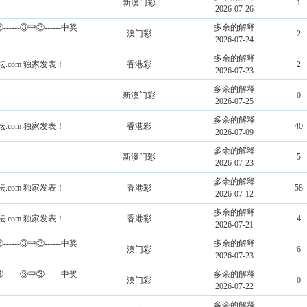
新澳门彩
1
2026-07-26
-----③中③------中奖
多余的解释
澳门彩
2
2026-07-24
多余的解释
坛.com 独家发表！
香港彩
2
2026-07-23
多余的解释
新澳门彩
0
2026-07-25
多余的解释
坛.com 独家发表！
香港彩
40
2026-07-09
多余的解释
新澳门彩
5
2026-07-23
多余的解释
坛.com 独家发表！
香港彩
58
2026-07-12
多余的解释
坛.com 独家发表！
香港彩
4
2026-07-21
-----③中③------中奖
多余的解释
澳门彩
6
2026-07-23
-----③中③------中奖
多余的解释
澳门彩
0
2026-07-22
多余的解释