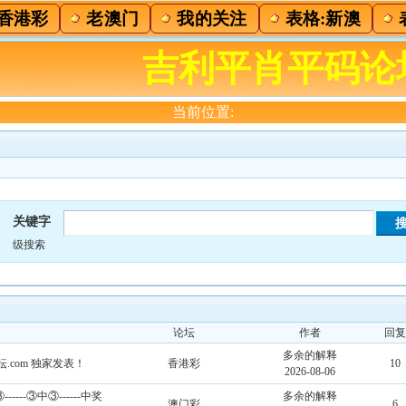
香港彩
老澳门
我的关注
表格:新澳
吉利平肖平码论
当前位置:
关键字
级搜索
论坛
作者
回复
多余的解释
坛.com 独家发表！
香港彩
10
2026-08-06
-----③中③------中奖
多余的解释
澳门彩
6