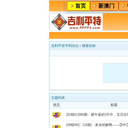
首页
新澳门
吉利平肖平码论坛
»
搜索目标
主题列表
状态
标题
[02错01]086期：最牛逼的5不中，宝贝论
[00错00]〖218期〗:多余的解释------③中③-