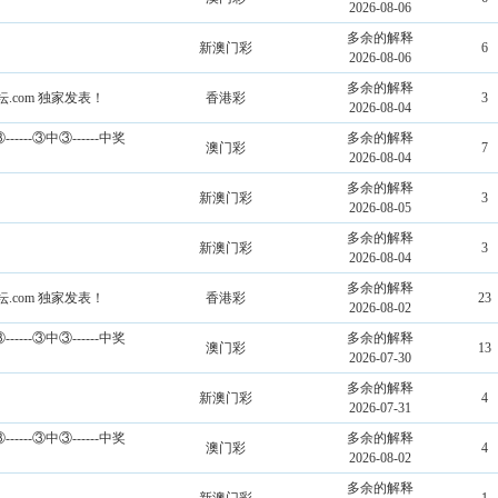
2026-08-06
多余的解释
新澳门彩
6
2026-08-06
多余的解释
坛.com 独家发表！
香港彩
3
2026-08-04
-----③中③------中奖
多余的解释
澳门彩
7
2026-08-04
多余的解释
新澳门彩
3
2026-08-05
多余的解释
新澳门彩
3
2026-08-04
多余的解释
坛.com 独家发表！
香港彩
23
2026-08-02
-----③中③------中奖
多余的解释
澳门彩
13
2026-07-30
多余的解释
新澳门彩
4
2026-07-31
-----③中③------中奖
多余的解释
澳门彩
4
2026-08-02
多余的解释