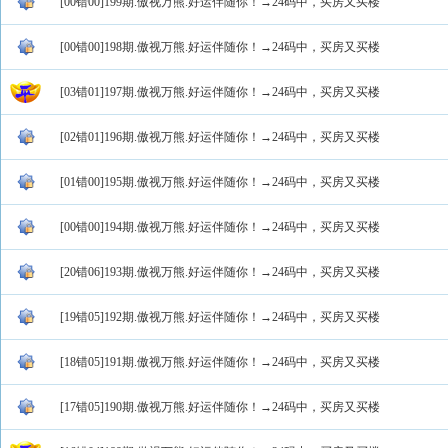
[00错00]199期.傲视万熊.好运伴随你！→24码中，买房又买楼
[00错00]198期.傲视万熊.好运伴随你！→24码中，买房又买楼
[03错01]197期.傲视万熊.好运伴随你！→24码中，买房又买楼
[02错01]196期.傲视万熊.好运伴随你！→24码中，买房又买楼
[01错00]195期.傲视万熊.好运伴随你！→24码中，买房又买楼
[00错00]194期.傲视万熊.好运伴随你！→24码中，买房又买楼
[20错06]193期.傲视万熊.好运伴随你！→24码中，买房又买楼
[19错05]192期.傲视万熊.好运伴随你！→24码中，买房又买楼
[18错05]191期.傲视万熊.好运伴随你！→24码中，买房又买楼
[17错05]190期.傲视万熊.好运伴随你！→24码中，买房又买楼