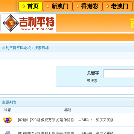
首页
新澳门
香港彩
老澳门
吉利平肖平码论坛
»
搜索目标
关键字
级搜索
主题列表
状态
标题
[02错01]220期.傲视万熊.好运伴随你！→24码中，买房又买楼
[01错00]219期.傲视万熊.好运伴随你！→24码中，买房又买楼