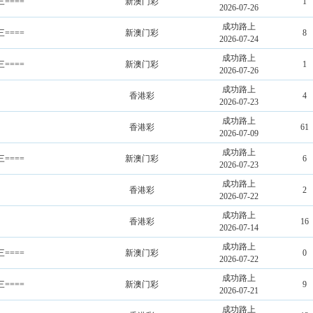
三====
新澳门彩
1
2026-07-26
成功路上
三====
新澳门彩
8
2026-07-24
成功路上
三====
新澳门彩
1
2026-07-26
成功路上
！
香港彩
4
2026-07-23
成功路上
！
香港彩
61
2026-07-09
成功路上
三====
新澳门彩
6
2026-07-23
成功路上
！
香港彩
2
2026-07-22
成功路上
！
香港彩
16
2026-07-14
成功路上
三====
新澳门彩
0
2026-07-22
成功路上
三====
新澳门彩
9
2026-07-21
成功路上