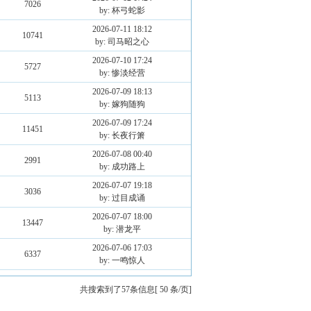
7026
by: 杯弓蛇影
2026-07-11 18:12
10741
by: 司马昭之心
2026-07-10 17:24
5727
by: 惨淡经营
2026-07-09 18:13
5113
by: 嫁狗随狗
2026-07-09 17:24
11451
by: 长夜行箫
2026-07-08 00:40
2991
by: 成功路上
2026-07-07 19:18
3036
by: 过目成诵
2026-07-07 18:00
13447
by: 潜龙平
2026-07-06 17:03
6337
by: 一鸣惊人
共搜索到了57条信息[ 50 条/页]