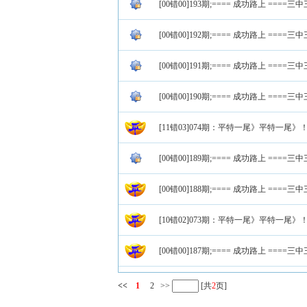
[00错00]193期;==== 成功路上 ====三中
[00错00]192期;==== 成功路上 ====三中
[00错00]191期;==== 成功路上 ====三中
[00错00]190期;==== 成功路上 ====三中
[11错03]074期：平特一尾》平特一尾》
[00错00]189期;==== 成功路上 ====三中
[00错00]188期;==== 成功路上 ====三中
[10错02]073期：平特一尾》平特一尾》
[00错00]187期;==== 成功路上 ====三中
<<
1
2
>>
[共
2
页]