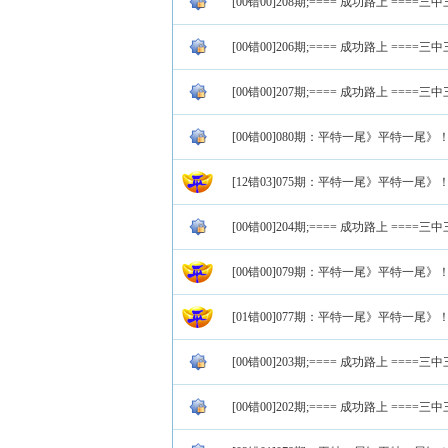
[00错00]208期;==== 成功路上 ====三中
[00错00]206期;==== 成功路上 ====三中
[00错00]207期;==== 成功路上 ====三中
[00错00]080期：平特一尾》平特一尾》
[12错03]075期：平特一尾》平特一尾》
[00错00]204期;==== 成功路上 ====三中
[00错00]079期：平特一尾》平特一尾》
[01错00]077期：平特一尾》平特一尾》
[00错00]203期;==== 成功路上 ====三中
[00错00]202期;==== 成功路上 ====三中