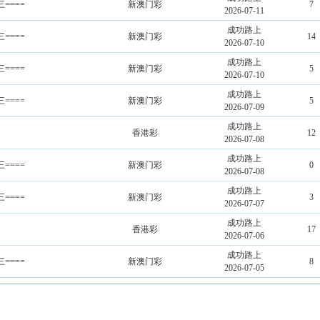
三====
新澳门彩
7
2026-07-11
成功路上
三====
新澳门彩
14
2026-07-10
成功路上
三====
新澳门彩
5
2026-07-10
成功路上
三====
新澳门彩
5
2026-07-09
成功路上
！
香港彩
12
2026-07-08
成功路上
三====
新澳门彩
0
2026-07-08
成功路上
三====
新澳门彩
3
2026-07-07
成功路上
！
香港彩
17
2026-07-06
成功路上
三====
新澳门彩
8
2026-07-05