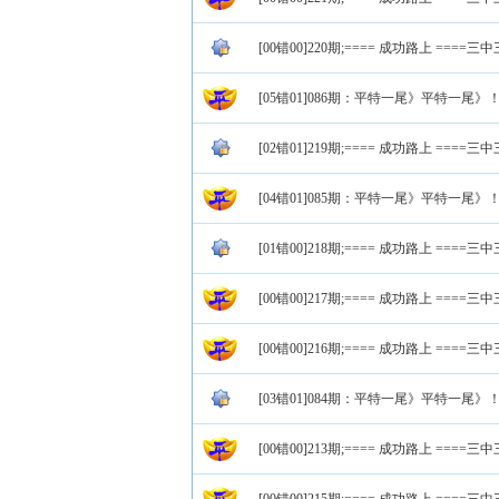
[00错00]220期;==== 成功路上 ====三中
[05错01]086期：平特一尾》平特一尾》
[02错01]219期;==== 成功路上 ====三中
[04错01]085期：平特一尾》平特一尾》
[01错00]218期;==== 成功路上 ====三中
[00错00]217期;==== 成功路上 ====三中
[00错00]216期;==== 成功路上 ====三中
[03错01]084期：平特一尾》平特一尾》
[00错00]213期;==== 成功路上 ====三中