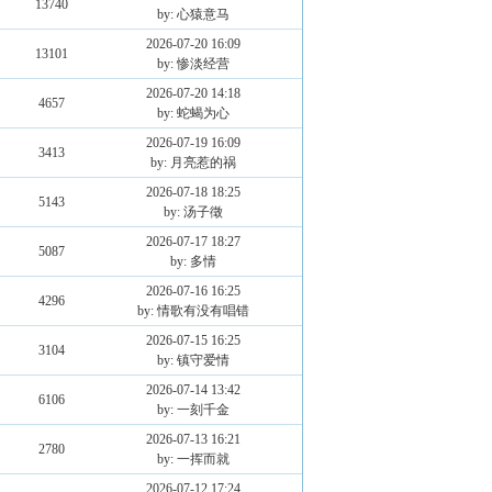
13740
by: 心猿意马
2026-07-20 16:09
13101
by: 惨淡经营
2026-07-20 14:18
4657
by: 蛇蝎为心
2026-07-19 16:09
3413
by: 月亮惹的祸
2026-07-18 18:25
5143
by: 汤子徵
2026-07-17 18:27
5087
by: 多情
2026-07-16 16:25
4296
by: 情歌有没有唱错
2026-07-15 16:25
3104
by: 镇守爱情
2026-07-14 13:42
6106
by: 一刻千金
2026-07-13 16:21
2780
by: 一挥而就
2026-07-12 17:24