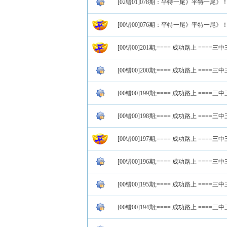
[02错01]078期：平特一尾》平特一尾》
[00错00]076期：平特一尾》平特一尾》
[00错00]201期;==== 成功路上 ====三中
[00错00]200期;==== 成功路上 ====三中
[00错00]199期;==== 成功路上 ====三中
[00错00]198期;==== 成功路上 ====三中
[00错00]197期;==== 成功路上 ====三中
[00错00]196期;==== 成功路上 ====三中
[00错00]195期;==== 成功路上 ====三中
[00错00]194期;==== 成功路上 ====三中