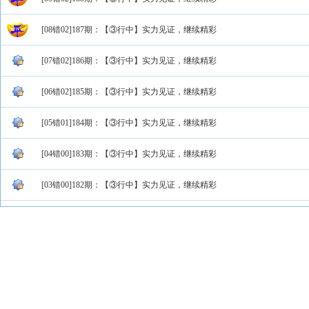
[08错02]187期：【③行中】实力见证，继续精彩
[07错02]186期：【③行中】实力见证，继续精彩
[06错02]185期：【③行中】实力见证，继续精彩
[05错01]184期：【③行中】实力见证，继续精彩
[04错00]183期：【③行中】实力见证，继续精彩
[03错00]182期：【③行中】实力见证，继续精彩