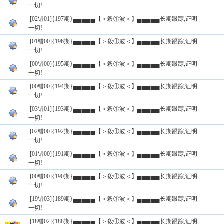
一切!
[02错01]{197期}▄▄▄▄▄【＞殺①波＜】▄▄▄▄▄长期跟踪,证明
一切!
[01错00]{196期}▄▄▄▄▄【＞殺①波＜】▄▄▄▄▄长期跟踪,证明
一切!
[00错00]{195期}▄▄▄▄▄【＞殺①波＜】▄▄▄▄▄长期跟踪,证明
一切!
[00错00]{194期}▄▄▄▄▄【＞殺①波＜】▄▄▄▄▄长期跟踪,证明
一切!
[03错01]{193期}▄▄▄▄▄【＞殺①波＜】▄▄▄▄▄长期跟踪,证明
一切!
[02错00]{192期}▄▄▄▄▄【＞殺①波＜】▄▄▄▄▄长期跟踪,证明
一切!
[01错00]{191期}▄▄▄▄▄【＞殺①波＜】▄▄▄▄▄长期跟踪,证明
一切!
[00错00]{190期}▄▄▄▄▄【＞殺①波＜】▄▄▄▄▄长期跟踪,证明
一切!
[19错03]{189期}▄▄▄▄▄【＞殺①波＜】▄▄▄▄▄长期跟踪,证明
一切!
[18错02]{188期}▄▄▄▄▄【＞殺①波＜】▄▄▄▄▄长期跟踪,证明