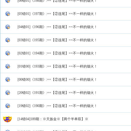
[06错01]《198期》:==【②连尾】==不一样的烟火！
[05错01]《197期》:==【②连尾】==不一样的烟火！
[04错01]《196期》:==【②连尾】==不一样的烟火！
[03错01]《195期》:==【②连尾】==不一样的烟火！
[02错01]《194期》:==【②连尾】==不一样的烟火！
[01错00]《193期》:==【②连尾】==不一样的烟火！
[00错00]《192期》:==【②连尾】==不一样的烟火！
[20错02]《191期》:==【②连尾】==不一样的烟火！
[19错02]《190期》:==【②连尾】==不一样的烟火！
[14错04]189期：※天族金※【两个半单双】※