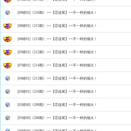
[09错02]《216期》:==【②连尾】==不一样的烟火！
[08错01]《215期》:==【②连尾】==不一样的烟火！
[06错01]《213期》:==【②连尾】==不一样的烟火！
[05错01]《212期》:==【②连尾】==不一样的烟火！
[07错01]《214期》:==【②连尾】==不一样的烟火！
[04错01]《211期》:==【②连尾】==不一样的烟火！
[03错01]《210期》:==【②连尾】==不一样的烟火！
[02错00]《209期》:==【②连尾】==不一样的烟火！
[01错00]《208期》:==【②连尾】==不一样的烟火！