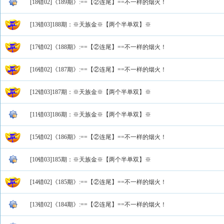
[18错02]《189期》:==【②连尾】==不一样的烟火！
[13错03]188期：※天族金※【两个半单双】※
[17错02]《188期》:==【②连尾】==不一样的烟火！
[16错02]《187期》:==【②连尾】==不一样的烟火！
[12错03]187期：※天族金※【两个半单双】※
[11错03]186期：※天族金※【两个半单双】※
[15错02]《186期》:==【②连尾】==不一样的烟火！
[10错03]185期：※天族金※【两个半单双】※
[14错02]《185期》:==【②连尾】==不一样的烟火！
[13错02]《184期》:==【②连尾】==不一样的烟火！