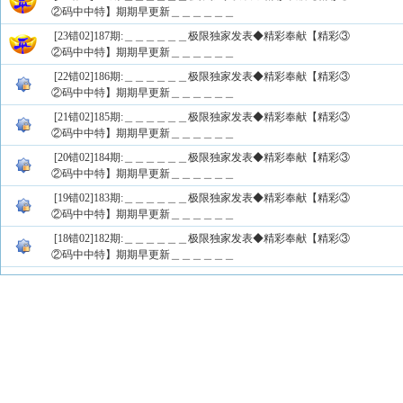
②码中中特】期期早更新＿＿＿＿＿＿
[23错02]187期:＿＿＿＿＿＿极限独家发表◆精彩奉献【精彩③
②码中中特】期期早更新＿＿＿＿＿＿
[22错02]186期:＿＿＿＿＿＿极限独家发表◆精彩奉献【精彩③
②码中中特】期期早更新＿＿＿＿＿＿
[21错02]185期:＿＿＿＿＿＿极限独家发表◆精彩奉献【精彩③
②码中中特】期期早更新＿＿＿＿＿＿
[20错02]184期:＿＿＿＿＿＿极限独家发表◆精彩奉献【精彩③
②码中中特】期期早更新＿＿＿＿＿＿
[19错02]183期:＿＿＿＿＿＿极限独家发表◆精彩奉献【精彩③
②码中中特】期期早更新＿＿＿＿＿＿
[18错02]182期:＿＿＿＿＿＿极限独家发表◆精彩奉献【精彩③
②码中中特】期期早更新＿＿＿＿＿＿