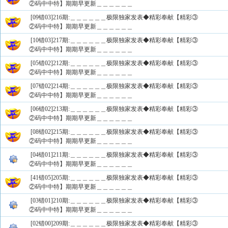
②码中中特】期期早更新＿＿＿＿＿＿
[09错03]216期:＿＿＿＿＿＿极限独家发表◆精彩奉献【精彩③
②码中中特】期期早更新＿＿＿＿＿＿
[10错03]217期:＿＿＿＿＿＿极限独家发表◆精彩奉献【精彩③
②码中中特】期期早更新＿＿＿＿＿＿
[05错02]212期:＿＿＿＿＿＿极限独家发表◆精彩奉献【精彩③
②码中中特】期期早更新＿＿＿＿＿＿
[07错02]214期:＿＿＿＿＿＿极限独家发表◆精彩奉献【精彩③
②码中中特】期期早更新＿＿＿＿＿＿
[06错02]213期:＿＿＿＿＿＿极限独家发表◆精彩奉献【精彩③
②码中中特】期期早更新＿＿＿＿＿＿
[08错02]215期:＿＿＿＿＿＿极限独家发表◆精彩奉献【精彩③
②码中中特】期期早更新＿＿＿＿＿＿
[04错01]211期:＿＿＿＿＿＿极限独家发表◆精彩奉献【精彩③
②码中中特】期期早更新＿＿＿＿＿＿
[41错05]205期:＿＿＿＿＿＿极限独家发表◆精彩奉献【精彩③
②码中中特】期期早更新＿＿＿＿＿＿
[03错01]210期:＿＿＿＿＿＿极限独家发表◆精彩奉献【精彩③
②码中中特】期期早更新＿＿＿＿＿＿
[02错00]209期:＿＿＿＿＿＿极限独家发表◆精彩奉献【精彩③