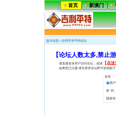
首页
新澳门
提示信息 »
吉利平肖平码论坛
【论坛人数太多,禁止
【
点这
请直接登录用户访问论坛，或请
如果您已注册,请先登录论坛即可游览帖子
登录
用户
密 码
隐身登