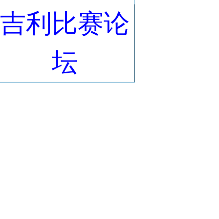
吉利比赛论
坛