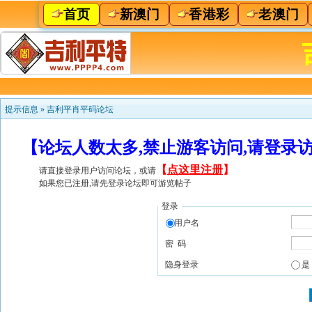
首页
新澳门
香港彩
老澳门
提示信息 »
吉利平肖平码论坛
【论坛人数太多,禁止游客访问,请登录
【
点这里注册
】
请直接登录用户访问论坛，或请
如果您已注册,请先登录论坛即可游览帖子
登录
用户名
密 码
隐身登录